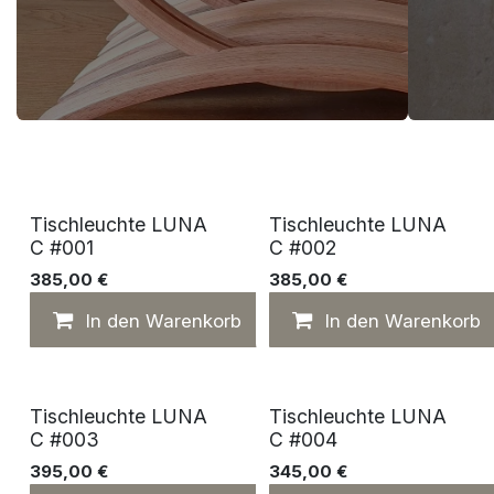
Tischleuchte LUNA
Tischleuchte LUNA
C #001
C #002
385,00
€
385,00
€
In den Warenkorb
Auf die Wunschliste
In den Warenkorb
Tischleuchte LUNA
Tischleuchte LUNA
C #003
C #004
395,00
€
345,00
€