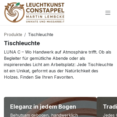
Zum Inhalt springen
Produkte
Tischleuchte
Tischleuchte
LUNA C – Wo Handwerk auf Atmosphäre trifft. Ob als
Begleiter für gemütliche Abende oder als
inspirierendes Licht am Arbeitsplatz: Jede Tischleuchte
ist ein Unikat, geformt aus der Natürlichkeit des
Holzes. Finden Sie Ihren Favoriten.
Eleganz in jedem Bogen
Trad
Behutsam gebogen, handwerklich
Jedes 